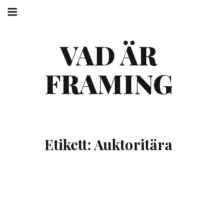
Skip
Main
navigation
to
Menu
content
VAD ÄR
FRAMING
V
V
Etikett:
Auktoritära
Högerstyret
Read More