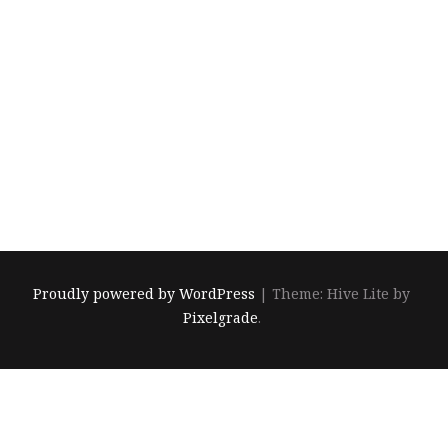
8 september 2025
Bilder
Ram
Proudly powered by WordPress
|
Theme: Hive Lite by
Pixelgrade
.