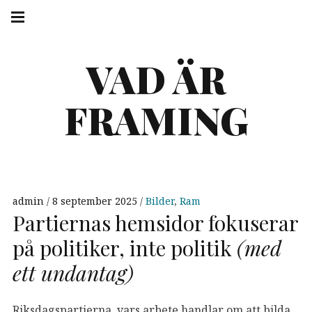
Skip
Main
navigation
to
Menu
content
VAD ÄR
FRAMING
admin
8 september 2025
Bilder
,
Ram
Partiernas hemsidor fokuserar
på politiker, inte politik
(med
ett undantag)
Riksdagspartierna, vars arbete handlar om att bilda